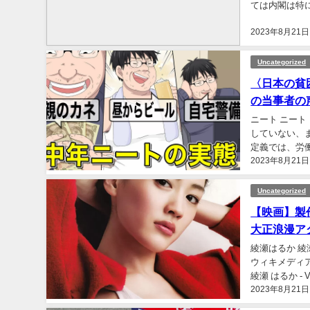
ては内閣は特
あることが多い
2023年8月21日
Uncategorized
〈日本の貧
の当事者の
ニート ニート（イギ
していない、ま
定義では、労働力人
2023年8月21日
Uncategorized
【映画】製
大正浪漫ア
綾瀬はるか 綾瀬
ウィキメディ
綾瀬 はるか - Vi
2023年8月21日