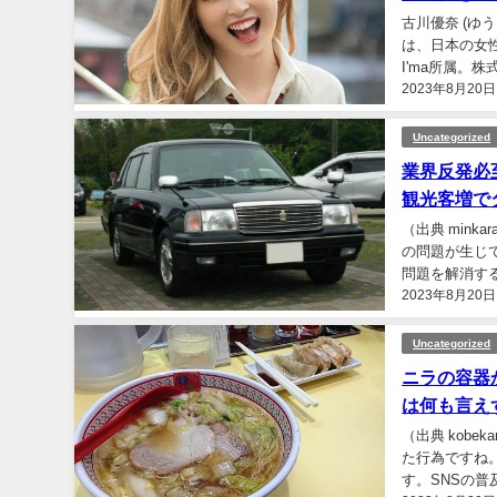
古川優奈 (ゆう
は、日本の女性
I'ma所属。
2023年8月20日
活動における名義
Uncategorized
業界反発必
観光客増でタ
（出典 mink
の問題が生じ
問題を解消す
2023年8月20日
んでいることは
Uncategorized
ニラの容器
は何も言え
（出典 kobe
た行為ですね
す。SNSの