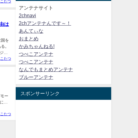
こたつ
アンテナサイト
2chnavi
2chアンテナんです～！
由は
あんてぃな
おまとめ
衆国を
かみちゃんねる!
ある。
ジタ
つべこアンテナ
こたつ
つべこアンテナ
なんでもまとめアンテナ
ブルーアンテナ
スポンサーリンク
ッグモー
につ
こたつ