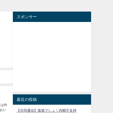
スポンサー
最近の投稿
くは内
おい
【共同通信】落第でしょ！内閣不支持