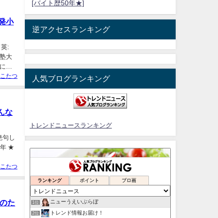
[バイト歴50年★]
発小
逆アクセスランキング
英:
義塾大
に日
こたつ
人気ブログランキング
んな
トレンドニュースランキング
に絶句し
年 ★
こたつ
ランキング
ポイント
ブロ画
のた
ニューうえいぶらぼ
1位
トレンド情報お届け！
2位