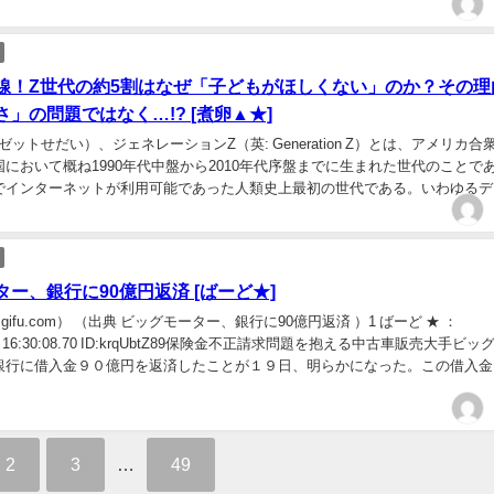
早く改善してほしいです...
線！Z世代の約5割はなぜ「子どもがほしくない」のか？その理
」の問題ではなく…!? [煮卵▲★]
ゼットせだい）、ジェネレーションZ（英: Generation Z）とは、アメリカ合
において概ね1990年代中盤から2010年代序盤までに生まれた世代のことで
でインターネットが利用可能であった人類史上最初の世代である。いわゆるデ
ある。… 24キロ...
ー、銀行に90億円返済 [ばーど★]
fmgifu.com） （出典 ビッグモーター、銀行に90億円返済 ）1 ばーど ★ ：
9(土) 16:30:08.70 ID:krqUbtZ89保険金不正請求問題を抱える中古車販売大手ビ
銀行に借入金９０億円を返済したことが１９日、明らかになった。この借入金
2
3
…
49