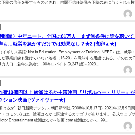
に下院の信任を要するものとされ、内閣不信任決議も下院のみに与えられる権
。 内閣不信任決議が特定の内閣を信任… 51キ...
困問題〉中年ニート、全国に61万人「まず無条件に話を聴いて
声も…就労を急かすだけでは効果なし？★2 [煮卵▲★]
リス英語: Not in Education, Employment or Training, NEET）は、就
た職業訓練も受けていない若者（15-29）を意味する用語である。そのためO
口（若年失業者;… 90キロバイト (9,247 語) - 2023...
作費10億円以上 綾瀬はるか主演映画『リボルバー・リリー』
クション映画 [ヴァイヴァー★]
はるか”. 朝日新聞デジタル. 朝日新聞社 (2008年10月17日). 2021年12月9日
ア・コモンズには、綾瀬はるかに関連するカテゴリがあります。 公式ウェブ
ctor Entertainment 綾瀬はるか - 映画.com 綾瀬はるか -… 99...