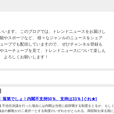
いいます。 このブログでは、トレンドニュースをお届けし
芸能やスポーツなど、 様々なジャンルのニュースをシェア
チューブでも配信していますので、 ぜひチャンネル登録も
グやユーチューブを見て、トレンドニュースについて楽しん
。 よろしくお願いします！
落第でしょ！内閣不支持50％、支持は33％ [ぐれ★]
議 不信任決議を行った場合には内閣は当然に総辞職する制度をとるか、もし
議会の解散かの二者択一とする制度のいずれかがとられる。両院制を採る国に