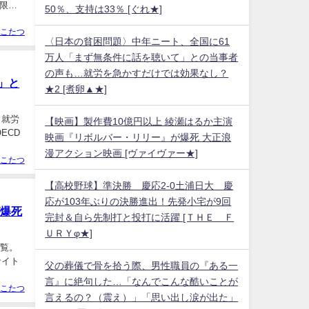
限で
50％、支持は33％ [ぐれ★]
こたつ
〈日本の貧困問題〉中年ニート、全国に61
万人「まず無条件に話を聴いて」との当事者
の声も…就労を急かすだけでは効果なし？
」と
★2 [煮卵▲★]
学・就労
【映画】製作費10億円以上 綾瀬はるか主演
ECD
映画『リボルバー・リリー』が爆死 大正浪
漫アクション映画 [ヴァイヴァー★]
こたつ
【高校野球】準決勝 慶応2-0土浦日大 慶
応が103年ぶりの決勝進出！先発小宅が9回
が爆死
完封＆自ら先制打と投打に活躍 [ＴＨＥ Ｆ
ＵＲＹφ★]
閲覧。
サイト
父の葬儀で骨を拾う際、男性職員の『ある一
言』に絶句した…「なんでこんな酷いことが
こたつ
言えるの？（震え）」「思い出し涙が出た」