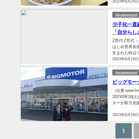
2023年8月20日
たちには一刻も
Uncategorized
少子化一直
「自分らしさ
Z世代 Z世代（
はじめ世界各国
生まれた時点
2023年8月19日
ルネイティブでも
Uncategorized
ビッグモータ
（出典 www.
2023/08/1
ターが取引先
いて...
2023年8月19日
1