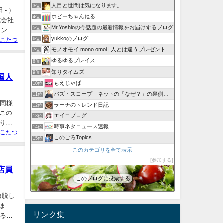
人目と世間は気になります。
3位
- ）
ホビーちゃんねる
4位
式会社
Mr.Yoshioの今話題の最新情報をお届けするブログ
5位
レント
yukkoのブログ
6位
こたつ
モノオモイ mono.omoi | 人とは違うプレゼントに。
7位
ゆるゆるプレイス
8位
知りタイムズ
9位
国人
もえじゃぱ
10位
バズ・スコープ｜ネットの「なぜ？」の裏側を深掘り
11位
も同様
ラーナのトレンド日記
12位
この
エイコブログ
13位
り組
時事ネタニュース速報
14位
こたつ
このごろTopics
15位
このカテゴリを全て表示
参加する
店員
このブログに投票する
逸脱し
ま
リンク集
する人