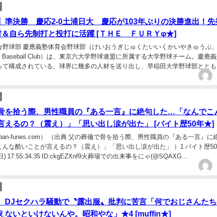
】準決勝 慶応2-0土浦日大 慶応が103年ぶりの決勝進出！先
封＆自ら先制打と投打に活躍 [ＴＨＥ ＦＵＲＹφ★]
会野球部 慶應義塾体育会野球部（けいおうぎじゅくたいいくかいやきゅうぶ、
ersity Baseball Club）は、東京六大学野球連盟に所属する大学野球チーム。慶應
って構成されている。球界に幾多の人材を送り出し、早稲田大学野球部ととも
キロバイト...
骨を拾う際、男性職員の『ある一言』に絶句した…「なんでこ
言えるの？（震え）」「思い出し涙が出た」 [バイト歴50年★]
urban-funes.com） （出典 父の葬儀で骨を拾う際、男性職員の『ある一言』
んな酷いことが言えるの？（震え）」「思い出し涙が出た」 ）1 バイト歴50
0(日) 17:55:34.35 ID:ckgEZXnf9火葬場での出来事をにゃ(@SQAXG...
、DJセクハラ騒動で〝露出服〟批判に苦言「何でおじさんたち
ないといけないんや。昭和やな」★4 [muffin★]