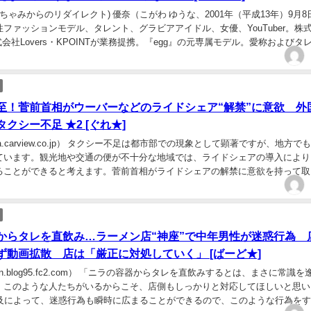
ちゃみからのリダイレクト) 優奈（こがわ ゆうな、2001年（平成13年）9月8日 
ファッションモデル、タレント、グラビアアイドル、女優、YouTuber。株
株式会社Lovers・KPOINTが業務提携。『egg』の元専属モデル。愛称およびタ
...
至！菅前首相がウーバーなどのライドシェア“解禁”に意欲 外
クシー不足 ★2 [ぐれ★]
ara.carview.co.jp） タクシー不足は都市部での現象として顕著ですが、地方で
ています。観光地や交通の便が不十分な地域では、ライドシェアの導入により
ることができると考えます。菅前首相がライドシェアの解禁に意欲を持って取
、全国的な観光振興に大...
からタレを直飲み…ラーメン店“神座”で中年男性が迷惑行為 
ず動画拡散 店は「厳正に対処していく」 [ばーど★]
kan.blog95.fc2.com） 「ニラの容器からタレを直飲みするとは、まさに常識を
。このような人たちがいるからこそ、店側もしっかりと対応してほしいと思い
普及によって、迷惑行為も瞬時に広まることができるので、このような行為を