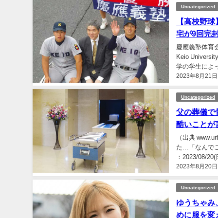
Uncategorized
【高校野球
宅が9回完
慶應義塾体育
Keio Univ
学の学生によ
2023年8月21日
本の野球… 31
Uncategorized
父の葬儀で
酷いことが
（出典 www.
た…「なんでこ
：2023/08/2
2023年8月20日
Uncategorized
ゆうちゃみ
めに服を変え