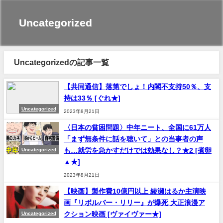
Uncategorized
Uncategorizedの記事一覧
【共同通信】落第でしょ！内閣不支持50％、支
持は33％ [ぐれ★]
Uncategorized
2023年8月21日
〈日本の貧困問題〉中年ニート、全国に61万人
「まず無条件に話を聴いて」との当事者の声
も…就労を急かすだけでは効果なし？★2 [煮卵
Uncategorized
▲★]
2023年8月21日
【映画】製作費10億円以上 綾瀬はるか主演映
画『リボルバー・リリー』が爆死 大正浪漫ア
クション映画 [ヴァイヴァー★]
Uncategorized