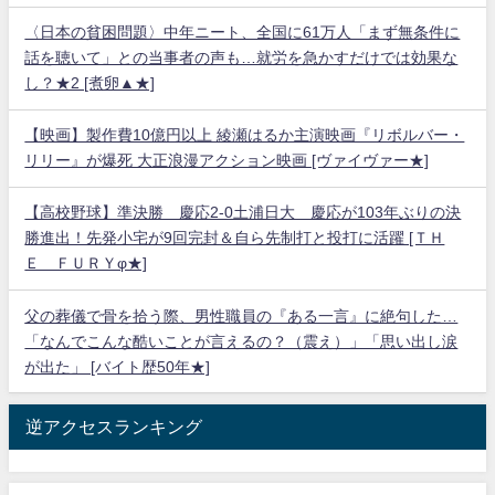
〈日本の貧困問題〉中年ニート、全国に61万人「まず無条件に
話を聴いて」との当事者の声も…就労を急かすだけでは効果な
し？★2 [煮卵▲★]
【映画】製作費10億円以上 綾瀬はるか主演映画『リボルバー・
リリー』が爆死 大正浪漫アクション映画 [ヴァイヴァー★]
【高校野球】準決勝 慶応2-0土浦日大 慶応が103年ぶりの決
勝進出！先発小宅が9回完封＆自ら先制打と投打に活躍 [ＴＨ
Ｅ ＦＵＲＹφ★]
父の葬儀で骨を拾う際、男性職員の『ある一言』に絶句した…
「なんでこんな酷いことが言えるの？（震え）」「思い出し涙
が出た」 [バイト歴50年★]
逆アクセスランキング