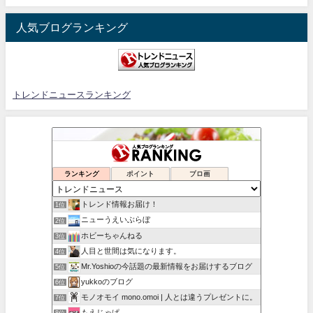
人気ブログランキング
トレンドニュースランキング
ランキング
ポイント
ブロ画
トレンド情報お届け！
1位
ニューうえいぶらぼ
2位
ホビーちゃんねる
3位
人目と世間は気になります。
4位
Mr.Yoshioの今話題の最新情報をお届けするブログ
5位
yukkoのブログ
6位
モノオモイ mono.omoi | 人とは違うプレゼントに。
7位
もえじゃぱ