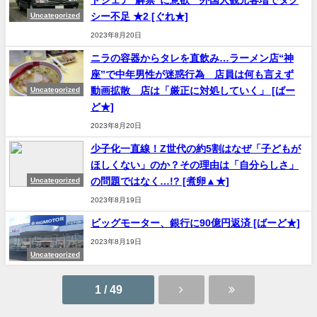
ドシェア“解禁”に意欲 外国人観光客増でタク
シー不足 ★2 [ぐれ★]
Uncategorized
2023年8月20日
ニラの容器からタレを直飲み…ラーメン店“神
座”で中年男性が迷惑行為 店員は何も言えず
動画拡散 店は「厳正に対処していく」 [ばー
Uncategorized
ど★]
2023年8月20日
少子化一直線！Z世代の約5割はなぜ「子どもが
ほしくない」のか？その理由は「自分らしさ」
の問題ではなく…!? [煮卵▲★]
Uncategorized
2023年8月19日
ビッグモーター、銀行に90億円返済 [ばーど★]
2023年8月19日
Uncategorized
1 / 49