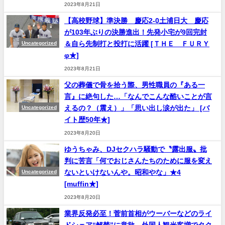
2023年8月21日
【高校野球】準決勝 慶応2-0土浦日大 慶応
が103年ぶりの決勝進出！先発小宅が9回完封
＆自ら先制打と投打に活躍 [ＴＨＥ ＦＵＲＹ
Uncategorized
φ★]
2023年8月21日
父の葬儀で骨を拾う際、男性職員の『ある一
言』に絶句した…「なんでこんな酷いことが言
えるの？（震え）」「思い出し涙が出た」 [バ
Uncategorized
イト歴50年★]
2023年8月20日
ゆうちゃみ、DJセクハラ騒動で〝露出服〟批
判に苦言「何でおじさんたちのために服を変え
ないといけないんや。昭和やな」★4
Uncategorized
[muffin★]
2023年8月20日
業界反発必至！菅前首相がウーバーなどのライ