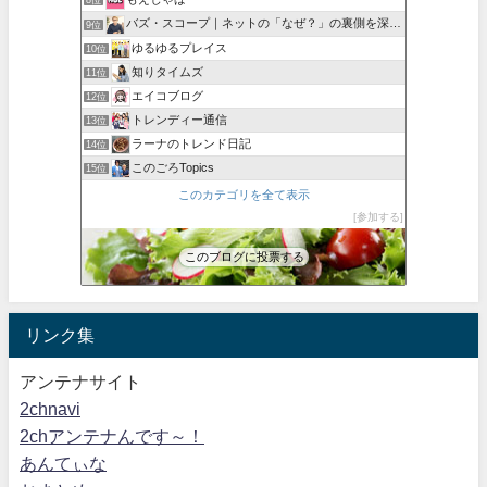
8位
バズ・スコープ｜ネットの「なぜ？」の裏側を深掘り
9位
ゆるゆるプレイス
10位
知りタイムズ
11位
エイコブログ
12位
トレンディー通信
13位
ラーナのトレンド日記
14位
このごろTopics
15位
このカテゴリを全て表示
参加する
このブログに投票する
リンク集
アンテナサイト
2chnavi
2chアンテナんです～！
あんてぃな