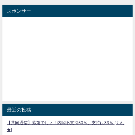
スポンサー
最近の投稿
【共同通信】落第でしょ！内閣不支持50％、支持は33％ [ぐれ
★]