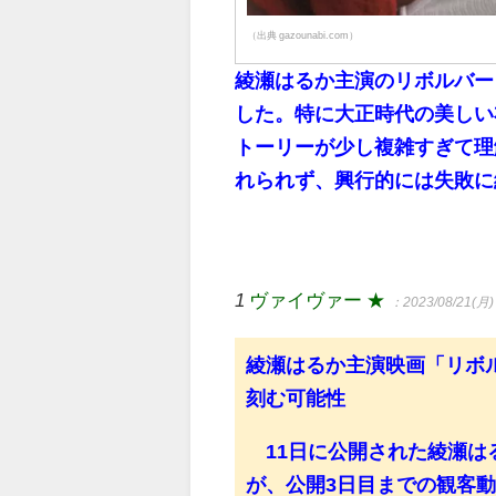
（出典 gazounabi.com）
綾瀬はるか主演のリボルバー
した。特に大正時代の美しい
トーリーが少し複雑すぎて理
れられず、興行的には失敗に
1
ヴァイヴァー ★
：2023/08/21(月) 
綾瀬はるか主演映画「リボル
刻む可能性
11日に公開された綾瀬は
が、公開3日目までの観客動員