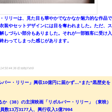
・リリーは、見た目も華やかでなかなか魅力的な作品
衣装やセットデザインには目を奪われました。ただ、
解しづらい部分もありました。それが一部観客に受け
終わってしまった感じがあります。
14:50:44.36
ID:td/bjYxh9
バー・リリー」興収10億円に届かず…“また”黒歴史を
るか（38）の主演映画「リボルバー・リリー」（東映）
数13万3177人、興行収入1億7994