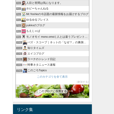
人目と世間は気になります。
3位
ホビーちゃんねる
4位
Mr.Yoshioの今話題の最新情報をお届けするブログ
5位
ゆるゆるプレイス
6位
yukkoのブログ
7位
もえじゃぱ
8位
モノオモイ mono.omoi | 人とは違うプレゼントに。
9位
バズ・スコープ｜ネットの「なぜ？」の裏側を深掘り
10位
知りタイムズ
11位
エイコブログ
12位
ラーナのトレンド日記
13位
時事ネタニュース速報
14位
このごろTopics
15位
このカテゴリを全て表示
参加する
このブログに投票する
リンク集