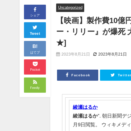
Uncategorized
シェア
【映画】製作費10億
ー・リリー』が爆死 
Tweet
★]
B!
はてブ
2023年8月21日
2023年8月21日
Pocket
Facebook
Twitte
Feedly
綾瀬はるか
綾瀬はるか
”. 朝日新聞デジタ
月9日閲覧。 ウィキメデ