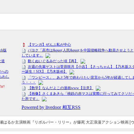
綾瀬はるか主演映画『リボルバー・リリー』が爆死 大正浪漫アクション映画 [