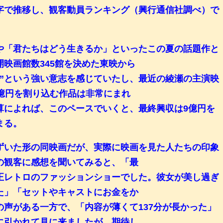
字で推移し、観客動員ランキング（興行通信社調べ）で
。
や「君たちはどう生きるか」といったこの夏の話題作と
映画館数345館を決めた東映から
い”という強い意志を感じていたし、最近の綾瀬の主演映
0億円を割り込む作品は非常にまれ
算によれば、このペースでいくと、最終興収は9億円を
まる。
いた形の同映画だが、実際に映画を見た人たちの印象
の観客に感想を聞いてみると、「最
正レトロのファッションショーでした。彼女が美し過ぎ
た」「セットやキャストにお金をか
声がある一方で、「内容が薄くて137分が長かった」
に引かれて見に来ましたが、期待し