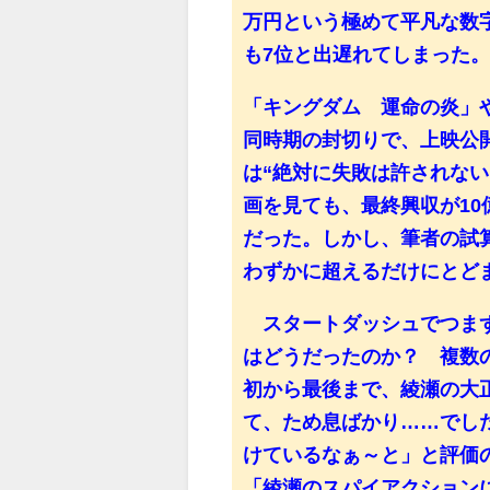
万円という極めて平凡な数
も7位と出遅れてしまった
「キングダム 運命の炎」
同時期の封切りで、上映公開
は“絶対に失敗は許されな
画を見ても、最終興収が1
だった。しかし、筆者の試
わずかに超えるだけにとど
スタートダッシュでつまず
はどうだったのか？ 複数
初から最後まで、綾瀬の大
て、ため息ばかり……でし
けているなぁ～と」と評価の
「綾瀬のスパイアクション