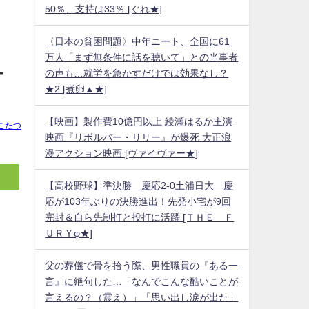
50％、支持は33％ [ぐれ★]
〈日本の貧困問題〉中年ニート、全国に61
万人「まず無条件に話を聴いて」との当事者
ー
の声も…就労を急かすだけでは効果なし？
★2 [煮卵▲★]
【映画】製作費10億円以上 綾瀬はるか主演
こたつ
映画『リボルバー・リリー』が爆死 大正浪
漫アクション映画 [ヴァイヴァー★]
【高校野球】準決勝 慶応2-0土浦日大 慶
応が103年ぶりの決勝進出！先発小宅が9回
完封＆自ら先制打と投打に活躍 [ＴＨＥ Ｆ
ＵＲＹφ★]
父の葬儀で骨を拾う際、男性職員の『ある一
言』に絶句した…「なんでこんな酷いことが
言えるの？（震え）」「思い出し涙が出た」