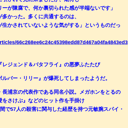
リーが陳腐で、何か裏切られた感が半端ないです」
声が多かった。多くに共通するのは、
が生かされていないような気がする」というものだっ
/articles/66c268ee6c24c45398edd87d467a04fa4843ed3
『レジェンド＆バタフライ』の悪夢ふたたび
ボルバー・リリー』が爆死してしまったようだ。
・長浦京の代表作である同名小説。メガホンをとるの
愛をさけぶ』などのヒット作を手掛け
間で57人の殺害に関与した経歴を持つ元敏腕スパイ・