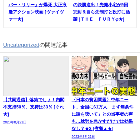
バー・リリー』が爆死 大正浪
の決勝進出！先発小宅が9回
漫アクション映画 [ヴァイヴ
完封＆自ら先制打と投打に活
ァー★]
躍 [ＴＨＥ ＦＵＲＹφ★]
Uncategorized
の関連記事
【共同通信】落第でしょ！内閣
〈日本の貧困問題〉中年ニー
不支持50％、支持は33％ [ぐれ
ト、全国に61万人「まず無条件
★]
に話を聴いて」との当事者の声
も…就労を急かすだけでは効果
2023年8月21日
なし？★2 [煮卵▲★]
2023年8月21日