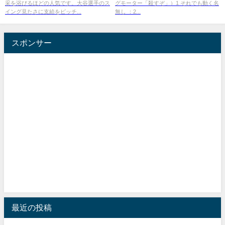
采を浴びるほどの人気です。大谷選手のス
グモーター「殺すぞ」）1 それでも動く名
イング見たさに支給をピッチ...
無し ：2...
スポンサー
最近の投稿