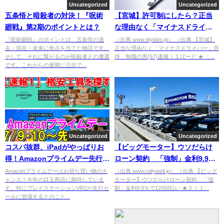
Uncategorized
Uncategorized
五条悟と暗殺者の対決！『呪術
【宮城】許可制にしたら？正当
廻戦』第2期のポイントとは？
な理由なく「マイナスドライバ
ー」所持 無職の男(57)逮捕 [ば
『呪術廻戦』のポイントは、五条悟の過
（出典 www.diylabo.jp） （出典 【宮城】
去・現在・未来に焦点を当てた物語です。
正当な理由なく「マイナスドライバー」所
ーど★]
そして、それに繋がるのが暗殺者との遭遇
持 無職の男(57)逮捕 ）1 ばーど ★ ：...
です。これからの展開に注目で...
Uncategorized
Uncategorized
コスパ抜群、iPadがやっぱりお
【ビッグモーター】ウソだらけ
得！Amazonプライムデー先行セ
ローン契約 「強制」金利9.9％
ール
で120回払い
Amazonプライムデーはお得な買い物のチ
（出典 www.rallywell.jp） （出典 【ビッグ
ャンス！今年の目玉商品に期待していま
モーター】ウソだらけローン契約 「強
す。特にプレイステーションVR2が先行セ
制」金利9.9％で120回払い ★２ ）1 ...
ールに登場するとのこと...