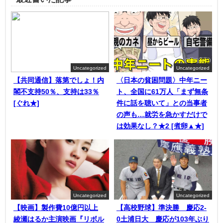
Uncategorized
Uncategorized
【共同通信】落第でしょ！内
〈日本の貧困問題〉中年ニー
閣不支持50％、支持は33％
ト、全国に61万人「まず無条
[ぐれ★]
件に話を聴いて」との当事者
の声も…就労を急かすだけで
は効果なし？★2 [煮卵▲★]
Uncategorized
Uncategorized
【映画】製作費10億円以上
【高校野球】準決勝 慶応2-
綾瀬はるか主演映画『リボル
0土浦日大 慶応が103年ぶり