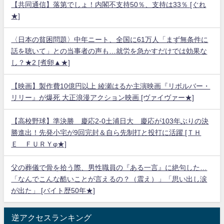
【共同通信】落第でしょ！内閣不支持50％、支持は33％ [ぐれ
★]
〈日本の貧困問題〉中年ニート、全国に61万人「まず無条件に
話を聴いて」との当事者の声も…就労を急かすだけでは効果な
し？★2 [煮卵▲★]
【映画】製作費10億円以上 綾瀬はるか主演映画『リボルバー・
リリー』が爆死 大正浪漫アクション映画 [ヴァイヴァー★]
【高校野球】準決勝 慶応2-0土浦日大 慶応が103年ぶりの決
勝進出！先発小宅が9回完封＆自ら先制打と投打に活躍 [ＴＨ
Ｅ ＦＵＲＹφ★]
父の葬儀で骨を拾う際、男性職員の『ある一言』に絶句した…
「なんでこんな酷いことが言えるの？（震え）」「思い出し涙
が出た」 [バイト歴50年★]
逆アクセスランキング