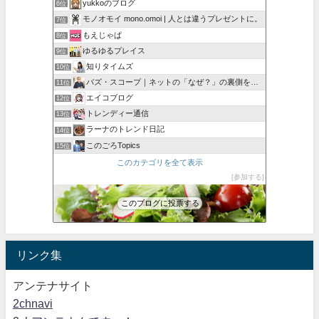
yukkoのブログ
6位
モノオモイ mono.omoi | 人とは違うプレゼントに。
7位
もえじゃぱ
8位
ゆるゆるプレイス
9位
知りタイムズ
10位
バズ・スコープ｜ネットの「なぜ？」の裏側を深掘り
11位
エイコブログ
12位
トレンディー通信
13位
ラーナのトレンド日記
14位
このごろTopics
15位
このカテゴリを全て表示
参加する
このブログに投票する
リンク集
アンテナサイト
2chnavi