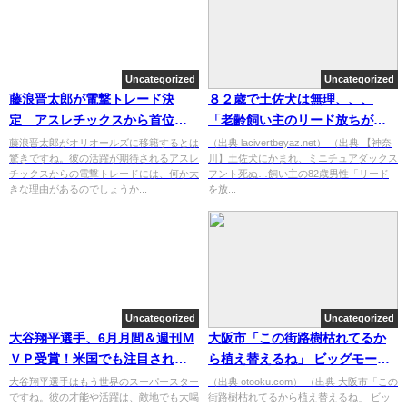
Uncategorized
Uncategorized
藤浪晋太郎が電撃トレード決
８２歳で土佐犬は無理、、、
定 アスレチックスから首位オ
「老齢飼い主のリード放ちが悲
リオールズに移籍 ７月防御率
劇へ」横須賀市でのミニチュア
藤浪晋太郎がオリオールズに移籍するとは
（出典 lacivertbeyaz.net） （出典 【神奈
驚きですね。彼の活躍が期待されるアスレ
川】土佐犬にかまれ、ミニチュアダックス
2.25
ダックスフントの死亡事件
チックスからの電撃トレードには、何か大
フント死ぬ…飼い主の82歳男性「リード
きな理由があるのでしょうか...
を放...
Uncategorized
Uncategorized
大谷翔平選手、6月月間＆週刊Ｍ
大阪市「この街路樹枯れてるか
ＶＰ受賞！米国でも注目される
ら植え替えるね」 ビッグモータ
大谷翔平の凄まじい人気！
ー「殺すぞ」
大谷翔平選手はもう世界のスーパースター
（出典 otooku.com） （出典 大阪市「この
ですね。彼の才能や活躍は、敵地でも大喝
街路樹枯れてるから植え替えるね」 ビッ