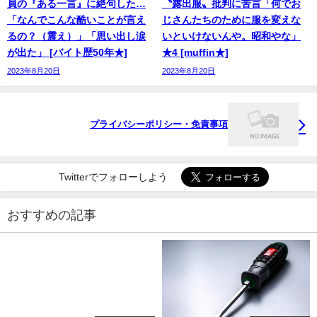
員の『ある一言』に絶句した…
〝露出服〟批判に苦言「何でお
「なんでこんな酷いことが言え
じさんたちのために服を変えな
るの？（震え）」「思い出し涙
いといけないんや。昭和やな」
が出た」 [バイト歴50年★]
★4 [muffin★]
2023年8月20日
2023年8月20日
プライバシーポリシー・免責事項
Twitterでフォローしよう
おすすめの記事