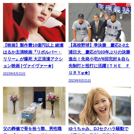
【映画】製作費10億円以上 綾瀬
【高校野球】準決勝 慶応2-0土
はるか主演映画『リボルバー・
浦日大 慶応が103年ぶりの決勝
リリー』が爆死 大正浪漫アクシ
進出！先発小宅が9回完封＆自ら
ョン映画 [ヴァイヴァー★]
先制打と投打に活躍 [ＴＨＥ Ｆ
ＵＲＹφ★]
2023年8月21日
2023年8月21日
父の葬儀で骨を拾う際、男性職
ゆうちゃみ、DJセクハラ騒動で