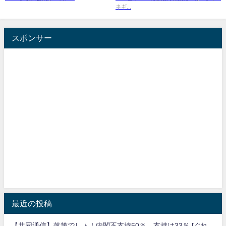
ネギ...
スポンサー
最近の投稿
【共同通信】落第でしょ！内閣不支持50％、支持は33％ [ぐれ