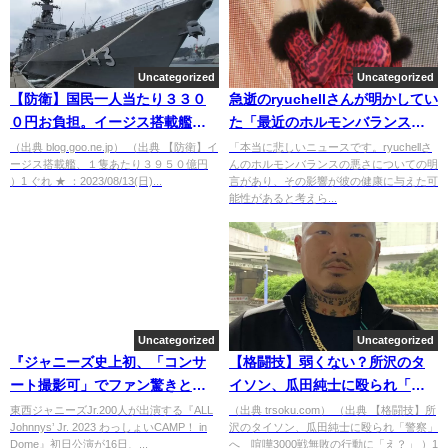
Uncategorized
Uncategorized
【防衛】国民一人当たり３３０
急逝のryuchellさんが明かしてい
０円お負担。イージス搭載艦、
た「最近のホルモンバランスの
１隻あたり３９５０億円 [ぐれ
悩み」にファン驚愕
（出典 blog.goo.ne.jp） （出典 【防衛】イ
「本当に悲しいニュースです。ryuchellさ
ージス搭載艦、１隻あたり３９５０億円
んのホルモンバランスの悪さについての明
★]
）1 ぐれ ★ ：2023/08/13(日)...
言があり、その影響が彼の健康に与えた可
能性があると考えら...
Uncategorized
Uncategorized
『ジャニーズ史上初、「コンサ
【格闘技】弱くない？所沢のタ
ート撮影可」でファン驚きと歓
イソン、瓜田純士に殴られ「警
喜』
察」へ 喧嘩3000戦無敗の行動
東西ジャニーズJr.200人が出演する『ALL
（出典 trsoku.com） （出典 【格闘技】所
Johnnys’ Jr. 2023 わっしょいCAMP！ in
沢のタイソン、瓜田純士に殴られ「警察」
に「え？」 [ネギうどん★]
Dome』初日公演が16日、...
へ 喧嘩3000戦無敗の行動に「え？」 ）1