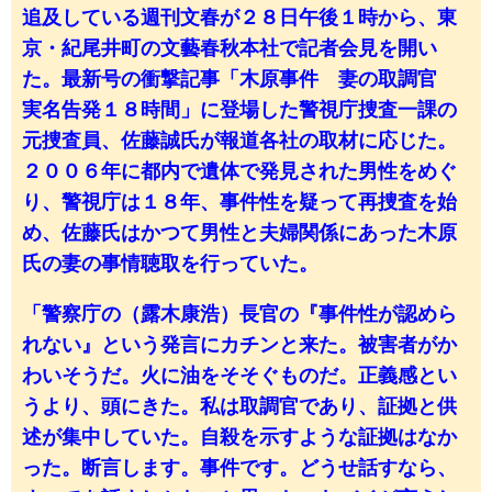
追及している週刊文春が２８日午後１時から、東
京・紀尾井町の文藝春秋本社で記者会見を開い
た。最新号の衝撃記事「木原事件 妻の取調官
実名告発１８時間」に登場した警視庁捜査一課の
元捜査員、佐藤誠氏が報道各社の取材に応じた。
２００６年に都内で遺体で発見された男性をめぐ
り、警視庁は１８年、事件性を疑って再捜査を始
め、佐藤氏はかつて男性と夫婦関係にあった木原
氏の妻の事情聴取を行っていた。
「警察庁の（露木康浩）長官の『事件性が認めら
れない』という発言にカチンと来た。被害者がか
わいそうだ。火に油をそそぐものだ。正義感とい
うより、頭にきた。私は取調官であり、証拠と供
述が集中していた。自殺を示すような証拠はなか
った。断言します。事件です。どうせ話すなら、