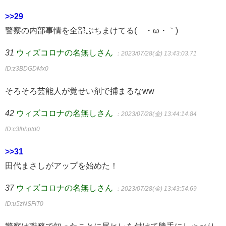
>>29
警察の内部事情を全部ぶちまけてる(´・ω・｀)
31
ウィズコロナの名無しさん
：2023/07/28(金) 13:43:03.71
ID:z3BDGDMx0
そろそろ芸能人が覚せい剤で捕まるなww
42
ウィズコロナの名無しさん
：2023/07/28(金) 13:44:14.84
ID:c3Ihhptd0
>>31
田代まさしがアップを始めた！
37
ウィズコロナの名無しさん
：2023/07/28(金) 13:43:54.69
ID:u5zNSFIT0
警察は職務で知ったことに尾ヒレを付けて勝手にしゃべり