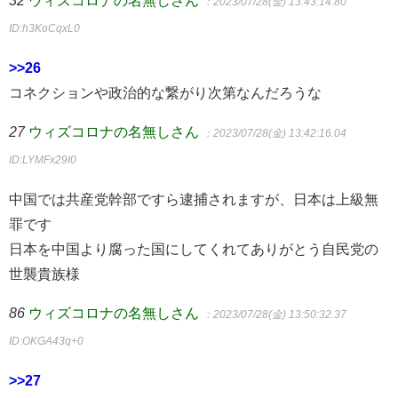
：2023/07/28(金) 13:43:14.80
ID:h3KoCqxL0
>>26
コネクションや政治的な繋がり次第なんだろうな
27
ウィズコロナの名無しさん
：2023/07/28(金) 13:42:16.04
ID:LYMFx29I0
中国では共産党幹部ですら逮捕されますが、日本は上級無
罪です
日本を中国より腐った国にしてくれてありがとう自民党の
世襲貴族様
86
ウィズコロナの名無しさん
：2023/07/28(金) 13:50:32.37
ID:OKGA43q+0
>>27