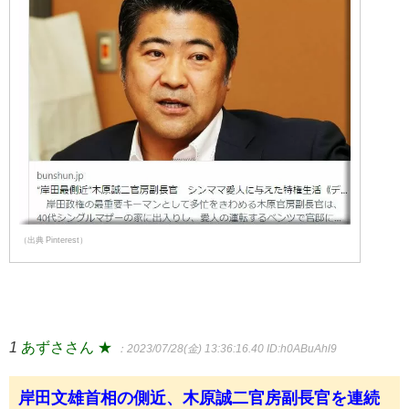
（出典 Pinterest）
1
あずささん ★
：2023/07/28(金) 13:36:16.40
ID:h0ABuAhl9
岸田文雄首相の側近、木原誠二官房副長官を連続