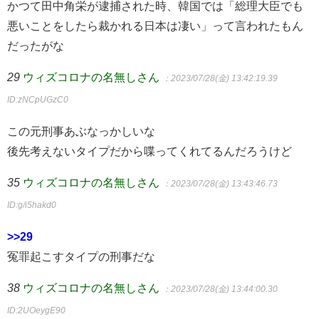
かつて田中角栄が逮捕された時、韓国では「総理大臣でも
悪いことをしたら裁かれる日本は凄い」って言われたもん
だったがな
29
ウィズコロナの名無しさん
：2023/07/28(金) 13:42:19.39
ID:zNCpUGzC0
この元刑事あぶなっかしいな
後先考えないタイプだから喋ってくれてるんだろうけど
35
ウィズコロナの名無しさん
：2023/07/28(金) 13:43:46.73
ID:g/i5hakd0
>>29
冤罪起こすタイプの刑事だな
38
ウィズコロナの名無しさん
：2023/07/28(金) 13:44:00.30
ID:2UOeygE90