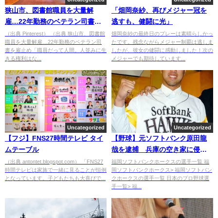
狭山市、図書館職員を大量解
「畑岡奈紗、再びメジャー冠を
雇…22年勤務のベテラン司書を
逃すも、健闘に光」
雇止め「職員だって人間。人並
（出典 Pinterest） （出典 狭山市、図書館
畑岡奈紗の最終日のプレーは素晴らしかっ
職員を大量解雇…22年勤務のベテラン司
たです。残念ながらメジャー制覇は逃しま
みに生きる権利はないんでしょ
書を雇止め「職員だって人間。人並みに生
したが、彼女の健闘に感動しました！次の
うか」 [ばーど★]
きる権利はな...
メジャーでも期待しています...
Uncategorized
Uncategorized
【フジ】FNS27時間テレビ タイ
【野球】元ソフトバンク原田龍
ムテーブル
哉を逮捕 兵庫の空き家に侵入
疑いも「盗む物がなかった」
（出典 antontet.blogspot.com） 「FNS27
福岡ソフトバンクホークスの選手一覧 福
時間テレビは家族で一緒に見ることが恒例
岡ソフトバンクホークス> 福岡ソフトバン
[9999★]
となっています。子どもたちも大喜びで...
クホークスの選手一覧 日本のプロ野球選
手一覧> 福...