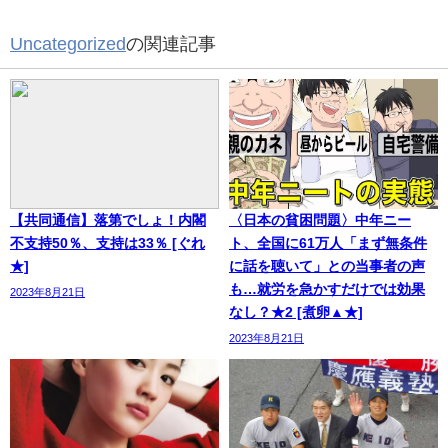
Uncategorized
の関連記事
【共同通信】落第でしょ！内閣
〈日本の貧困問題〉中年ニー
不支持50％、支持は33％ [ぐれ
ト、全国に61万人「まず無条件
★]
に話を聴いて」との当事者の声
も…就労を急かすだけでは効果
2023年8月21日
なし？★2 [煮卵▲★]
2023年8月21日