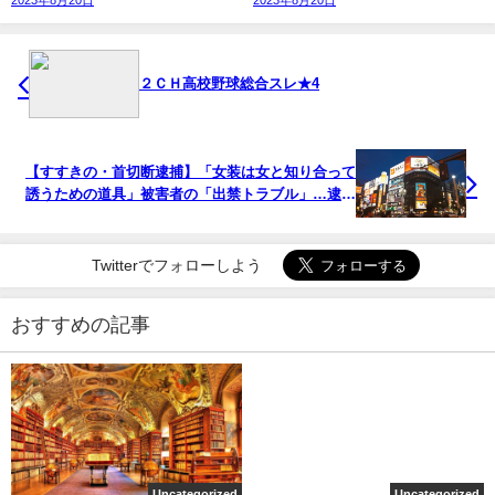
２ＣＨ高校野球総合スレ★4
【すすきの・首切断逮捕】「女装は女と知り合って
誘うための道具」被害者の「出禁トラブル」…逮捕
の母親「娘が暴行された」と供述 ★3 [ぐれ★]
Twitterでフォローしよう
おすすめの記事
Uncategorized
Uncategorized