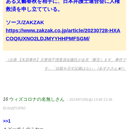
ある文藝春秋を相手に、日本弁護士連合会に人権
救済を申し立てている。
ソース/ZAKZAK
https://www.zakzak.co.jp/article/20230728-HXA
COQIUXNO2LDJMYYHHPMFSGM/
（出典 【木原事件】元警視庁捜査員佐藤氏が会見「断言します。事件で
す」「自殺を示す証拠はない」 [あずささん★]）
16
ウィズコロナの名無しさん
：2023/07/28(金) 13:40:13.36
ID:0zdZY2Pk0
>>1
＊どーすんのこれw