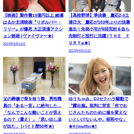
【映画】製作費10億円以上 綾瀬
【高校野球】準決勝 慶応2-0土
はるか主演映画『リボルバー・
浦日大 慶応が103年ぶりの決勝
リリー』が爆死 大正浪漫アクシ
進出！先発小宅が9回完封＆自ら
ョン映画 [ヴァイヴァー★]
先制打と投打に活躍 [ＴＨＥ Ｆ
ＵＲＹφ★]
2023年8月21日
2023年8月21日
父の葬儀で骨を拾う際、男性職
ゆうちゃみ、DJセクハラ騒動で
員の『ある一言』に絶句した…
〝露出服〟批判に苦言「何でお
「なんでこんな酷いことが言え
じさんたちのために服を変えな
るの？（震え）」「思い出し涙
いといけないんや。昭和やな」
が出た」 [バイト歴50年★]
★4 [muffin★]
2023年8月20日
2023年8月20日