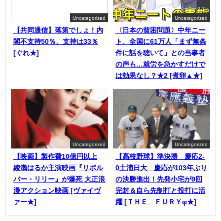
Uncategorized
Uncategorized
【共同通信】落第でしょ！内
〈日本の貧困問題〉中年ニー
閣不支持50％、支持は33％
ト、全国に61万人「まず無条
[ぐれ★]
件に話を聴いて」との当事者
の声も…就労を急かすだけで
は効果なし？★2 [煮卵▲★]
Uncategorized
Uncategorized
【映画】製作費10億円以上
【高校野球】準決勝 慶応2-
綾瀬はるか主演映画『リボル
0土浦日大 慶応が103年ぶり
バー・リリー』が爆死 大正浪
の決勝進出！先発小宅が9回
漫アクション映画 [ヴァイヴ
完封＆自ら先制打と投打に活
ァー★]
躍 [ＴＨＥ ＦＵＲＹφ★]