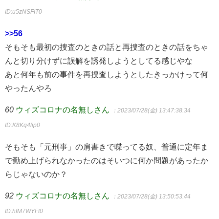
ID:u5zNSFIT0
>>56
そもそも最初の捜査のときの話と再捜査のときの話をちゃ
んと切り分けずに誤解を誘発しようとしてる感じやな
あと何年も前の事件を再捜査しようとしたきっかけって何
やったんやろ
60
ウィズコロナの名無しさん
：2023/07/28(金) 13:47:38.34
ID:K8Kq4lip0
そもそも「元刑事」の肩書きで喋ってる奴、普通に定年ま
で勤め上げられなかったのはそいつに何か問題があったか
らじゃないのか？
92
ウィズコロナの名無しさん
：2023/07/28(金) 13:50:53.44
ID:hfM7WYFt0