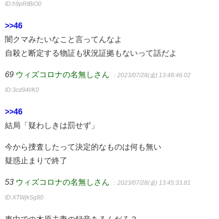
ID:h9pRIBiO0
>>46
闇クマみたいなこと言ってんなよ
自殺と断定する物証も状況証拠もないって話だよ
69
ウィズコロナの名無しさん
：2023/07/28(金) 13:48:46.02
ID:3cd94l/K0
>>46
結局「疑わしきは罰せず」
今から捜査したって決定的なものは何も無い
疑惑止まりで終了
53
ウィズコロナの名無しさん
：2023/07/28(金) 13:45:33.81
ID:XTWjkSg80
車中での木原夫妻の録音あるんだろ？