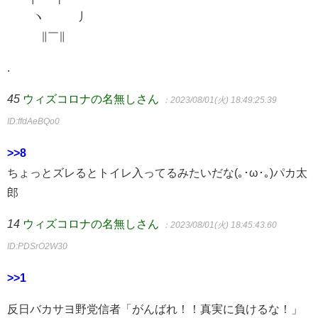
ヽ 丿
∥￣∥
.
45
ウィズコロナの名無しさん
：2023/08/01(火) 18:49:25.39
ID:ffdAeBQo0
>>8
ちょっとズレるとトイレ入ってるみたいだな(｡･ω･｡)パカ太
郎
14
ウィズコロナの名無しさん
：2023/08/01(火) 18:45:43.60
ID:PDSrO2W30
>>1
反日バカサヨ野党信者「がんばれ！！真実に負けるな！」