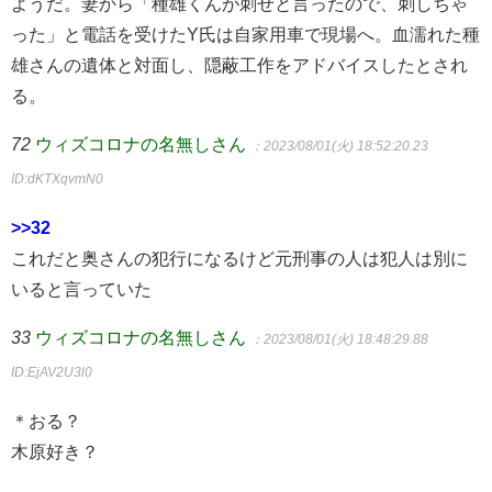
ようだ。妻から「種雄くんが刺せと言ったので、刺しちゃ
った」と電話を受けたY氏は自家用車で現場へ。血濡れた種
雄さんの遺体と対面し、隠蔽工作をアドバイスしたとされ
る。
72
ウィズコロナの名無しさん
：2023/08/01(火) 18:52:20.23
ID:dKTXqvmN0
>>32
これだと奥さんの犯行になるけど元刑事の人は犯人は別に
いると言っていた
33
ウィズコロナの名無しさん
：2023/08/01(火) 18:48:29.88
ID:EjAV2U3l0
＊おる？
木原好き？