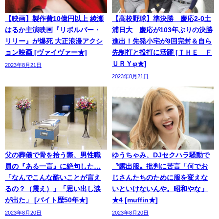
【映画】製作費10億円以上 綾瀬
【高校野球】準決勝 慶応2-0土
はるか主演映画『リボルバー・
浦日大 慶応が103年ぶりの決勝
リリー』が爆死 大正浪漫アクシ
進出！先発小宅が9回完封＆自ら
ョン映画 [ヴァイヴァー★]
先制打と投打に活躍 [ＴＨＥ Ｆ
ＵＲＹφ★]
2023年8月21日
2023年8月21日
父の葬儀で骨を拾う際、男性職
ゆうちゃみ、DJセクハラ騒動で
員の『ある一言』に絶句した…
〝露出服〟批判に苦言「何でお
「なんでこんな酷いことが言え
じさんたちのために服を変えな
るの？（震え）」「思い出し涙
いといけないんや。昭和やな」
が出た」 [バイト歴50年★]
★4 [muffin★]
2023年8月20日
2023年8月20日