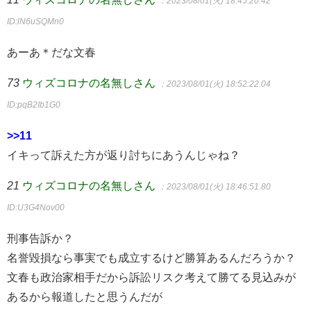
：2023/08/01(火) 18:45:20.42
ID:lN6uSQMn0
あーあ＊だな文春
73
ウィズコロナの名無しさん
：2023/08/01(火) 18:52:22.04
ID:pqB2Ib1G0
>>11
イキって訴えた方が返り討ちにあうんじゃね？
21
ウィズコロナの名無しさん
：2023/08/01(火) 18:46:51.80
ID:U3G4Nov00
刑事告訴か？
名誉毀損なら事実でも成立するけど勝算あるんだろうか？
文春も政治家相手だから訴訟リスク考えて勝てる見込みが
あるから報道したと思うんだが