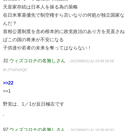
天皇家存続は日本人を操る為の策略
在日米軍基優先で制空権すら言いなりの何処が独立国家な
んだ？
首相公選制度を含め根本的に政党政治のあり方を見直さね
ばこの国の将来が不安になる
子供達や若者の未来を奪ってはならない！
31
ウィズコロナの名無しさん
：2023/08/01(火) 18:48:18.08
ID:J7VxFoDQ0
>>22
>>1
野党は、1／1が反日極左です
'
97
ウィズコロナの名無しさん
：2023/08/01(火) 18:56:06.82