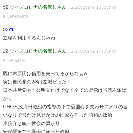
52
ウィズコロナの名無しさん
：2023/08/01(火) 18:50:30.76
ID:EeWkWMjx0
>>21
立場を利用するんじゃね
22
ウィズコロナの名無しさん
：2023/08/01(火) 18:46:59.83
ID:IGRRjqAw0
既に木原氏は信用を失ってるからなぁw
実は自民党の2/3は左派だった！
日本共産党や＊公明党だけでなく全ての野党は当然左派ば
かり
GHQと政府日教組の指導の下で愛国心を失わせアメリの言
いなりで形だけ見せかけの国家を作った昭和の政治
岸信介と統一教会の繋がり
安保闘争で＊学会に頼った政府