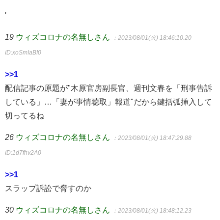
'
19
ウィズコロナの名無しさん
：2023/08/01(火) 18:46:10.20
ID:xoSmIaBI0
>>1
配信記事の原題が"木原官房副長官、週刊文春を「刑事告訴
している」…「妻が事情聴取」報道"だから鍵括弧挿入して
切ってるね
26
ウィズコロナの名無しさん
：2023/08/01(火) 18:47:29.88
ID:1d7fhv2A0
>>1
スラップ訴訟で脅すのか
30
ウィズコロナの名無しさん
：2023/08/01(火) 18:48:12.23