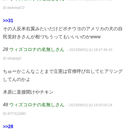
ID:/wdvmtzC0
>>31
その人反米右翼みたいだけどポチウヨのアメリカの犬の自
民党好きさんが相づちうってもいいいのかwww
28
ウィズコロナの名無しさん
：2023/08/01(火) 18:47:46.43
ID:sfioIpdy0
ちゅーかこんなことまで立憲は官僚呼び出してヒアリング
してんのかよ
木原に直接聞けやチキン
48
ウィズコロナの名無しさん
：2023/08/01(火) 18:50:00.24
ID:4ITYS1DB0
>>28