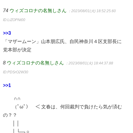
74
ウィズコロナの名無しさん
：2023/08/01(火) 18:52:25.60
ID:LiZOPNt00
>>3
「マザームーン」山本朋広氏、自民神奈川４区支部長に
党本部が決定
8
ウィズコロナの名無しさん
：2023/08/01(火) 18:44:37.88
ID:PDSrO2W30
>>1
∩∩
（ﾟωﾟ） ＜ 文春は、何回裁判で負けたら気が済む
の？？
│ │
│ └─┐○