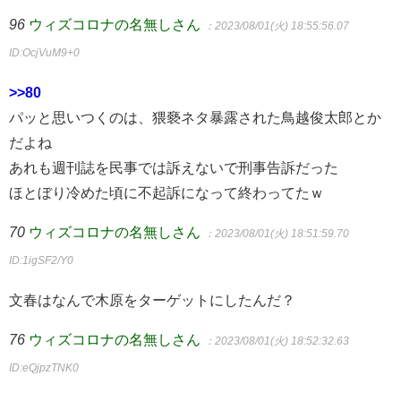
96
ウィズコロナの名無しさん
：2023/08/01(火) 18:55:56.07
ID:OcjVuM9+0
>>80
パッと思いつくのは、猥褻ネタ暴露された鳥越俊太郎とか
だよね
あれも週刊誌を民事では訴えないで刑事告訴だった
ほとぼり冷めた頃に不起訴になって終わってたｗ
70
ウィズコロナの名無しさん
：2023/08/01(火) 18:51:59.70
ID:1igSF2/Y0
文春はなんで木原をターゲットにしたんだ？
76
ウィズコロナの名無しさん
：2023/08/01(火) 18:52:32.63
ID:eQjpzTNK0