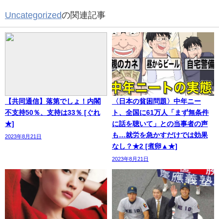
Uncategorized
の関連記事
【共同通信】落第でしょ！内閣
〈日本の貧困問題〉中年ニー
不支持50％、支持は33％ [ぐれ
ト、全国に61万人「まず無条件
★]
に話を聴いて」との当事者の声
も…就労を急かすだけでは効果
2023年8月21日
なし？★2 [煮卵▲★]
2023年8月21日