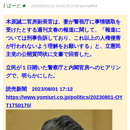
1
ばーど ★
：2023/08/01(火) 18:43:29.25
ID:tamVp8Ki9
木原誠二官房副長官は、妻が警視庁に事情聴取を
受けたとする週刊文春の報道に関して、「報道に
ついては刑事告訴しており、これ以上の人権侵害
が行われないよう理解をお願いする」と、立憲民
主党の公開質問状に文書で回答した。
立民が１日開いた警察庁と内閣官房へのヒアリン
グで、明らかにした。
読売新聞 2023/08/01 17:12
https://www.yomiuri.co.jp/politics/20230801-OY
T1T50170/