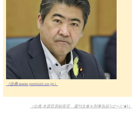
（出典 www.yomiuri.co.jp）
（出典 木原官房副長官、週刊文春を刑事告訴 [ばーど★]）