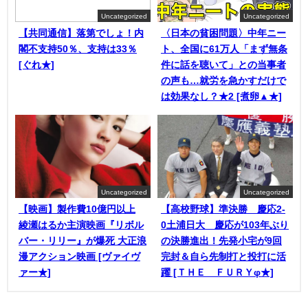
Uncategorized
Uncategorized
【共同通信】落第でしょ！内
〈日本の貧困問題〉中年ニー
閣不支持50％、支持は33％
ト、全国に61万人「まず無条
[ぐれ★]
件に話を聴いて」との当事者
の声も…就労を急かすだけで
は効果なし？★2 [煮卵▲★]
Uncategorized
Uncategorized
【映画】製作費10億円以上
【高校野球】準決勝 慶応2-
綾瀬はるか主演映画『リボル
0土浦日大 慶応が103年ぶり
バー・リリー』が爆死 大正浪
の決勝進出！先発小宅が9回
漫アクション映画 [ヴァイヴ
完封＆自ら先制打と投打に活
ァー★]
躍 [ＴＨＥ ＦＵＲＹφ★]