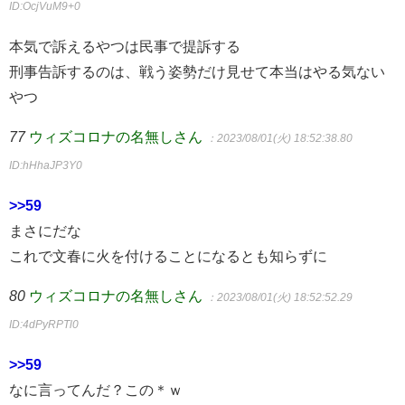
ID:OcjVuM9+0
本気で訴えるやつは民事で提訴する
刑事告訴するのは、戦う姿勢だけ見せて本当はやる気ない
やつ
77
ウィズコロナの名無しさん
：2023/08/01(火) 18:52:38.80
ID:hHhaJP3Y0
>>59
まさにだな
これで文春に火を付けることになるとも知らずに
80
ウィズコロナの名無しさん
：2023/08/01(火) 18:52:52.29
ID:4dPyRPTl0
>>59
なに言ってんだ？この＊ｗ