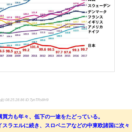
金) 08:25:28.86
ID:TynTRs8H9
購買力も年々、低下の一途をたどっている。
イスラエルに続き、スロベニアなどの中東欧諸国に次々