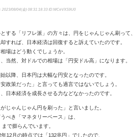
：2023/08/04(金) 08:31:18.33
ID:WCeVXS9U0
めとする「リフレ派」の方々は、円をじゃんじゃん刷って、
脱却すれば、日本経済は回復すると訴えていたのです。
替相場はどう動くでしょうか。
ら、当然、対ドルでの相場は「円安ドル高」になります。
開始以降、日本円は大幅な円安となったのです。
円安政策だった」と言っても過言ではないでしょう。
と、日本経済を成長させる力などなかったのです。
銀がじゃんじゃん円を刷った」と言いました。
言うべき「マネタリーベース」は、
円」まで膨らんでいます。
2年12月の時点では「132兆円」でしたので、