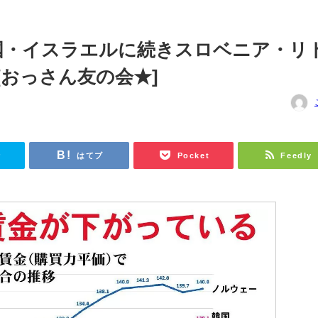
国・イスラエルに続きスロベニア・リ
[おっさん友の会★]
r
はてブ
Pocket
Feedly