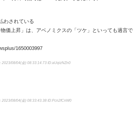
払わされている
「物価上昇」は、アベノミクスの「ツケ」といっても過言で
newsplus/1650003997
：2023/08/04(金) 08:33:14.73
ID:aUqizNZn0
：2023/08/04(金) 08:33:43.38
ID:Pcn2fCnW0