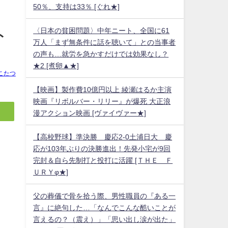
50％、支持は33％ [ぐれ★]
〈日本の貧困問題〉中年ニート、全国に61
ト
万人「まず無条件に話を聴いて」との当事者
の声も…就労を急かすだけでは効果なし？
★2 [煮卵▲★]
こたつ
【映画】製作費10億円以上 綾瀬はるか主演
映画『リボルバー・リリー』が爆死 大正浪
漫アクション映画 [ヴァイヴァー★]
【高校野球】準決勝 慶応2-0土浦日大 慶
応が103年ぶりの決勝進出！先発小宅が9回
完封＆自ら先制打と投打に活躍 [ＴＨＥ Ｆ
ＵＲＹφ★]
父の葬儀で骨を拾う際、男性職員の『ある一
言』に絶句した…「なんでこんな酷いことが
言えるの？（震え）」「思い出し涙が出た」