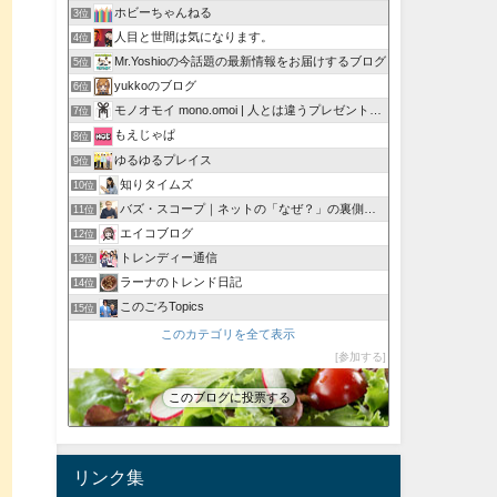
ホビーちゃんねる
3位
人目と世間は気になります。
4位
Mr.Yoshioの今話題の最新情報をお届けするブログ
5位
yukkoのブログ
6位
モノオモイ mono.omoi | 人とは違うプレゼントに。
7位
もえじゃぱ
8位
ゆるゆるプレイス
9位
知りタイムズ
10位
バズ・スコープ｜ネットの「なぜ？」の裏側を深掘り
11位
エイコブログ
12位
トレンディー通信
13位
ラーナのトレンド日記
14位
このごろTopics
15位
このカテゴリを全て表示
参加する
このブログに投票する
リンク集
っ