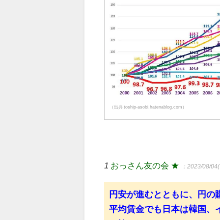
（出典 toship-asobi.hatenablog.com）
1
おっさん友の会 ★
：2023/08/04(
円安が進むとともに、円の
平均賃金でも日本は韓国、