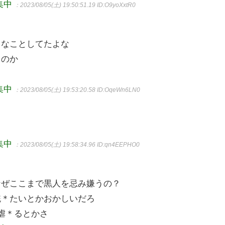
集中
：2023/08/05(土) 19:50:51.19
ID:O9yoXxtR0
うなことしてたよな
るのか
集中
：2023/08/05(土) 19:53:20.58
ID:OqeWn6LN0
う
集中
：2023/08/05(土) 19:58:34.96
ID:qn4EEPHO0
なぜここまで黒人を忌み嫌うの？
銃＊たいとかおかしいだろ
虐＊るとかさ