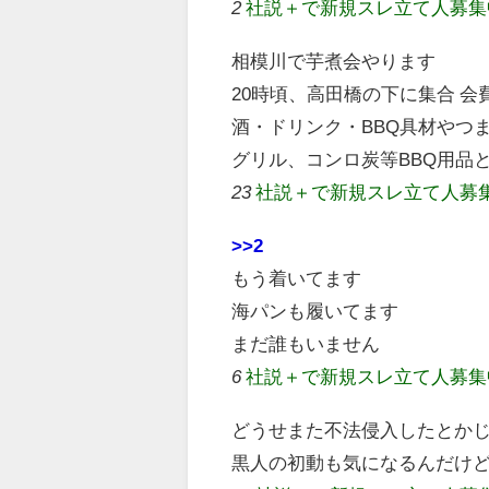
2
社説＋で新規スレ立て人募
相模川で芋煮会やります
20時頃、高田橋の下に集合 会
酒・ドリンク・BBQ具材やつ
グリル、コンロ炭等BBQ用品
23
社説＋で新規スレ立て人募
>>2
もう着いてます
海パンも履いてます
まだ誰もいません
6
社説＋で新規スレ立て人募
どうせまた不法侵入したとか
黒人の初動も気になるんだけ