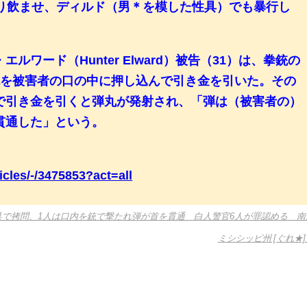
やり飲ませ、ディルド（男＊を模した性具）でも暴行し
ルワード（Hunter Elward）被告（31）は、拳銃の
銃を被害者の口の中に押し込んで引き金を引いた。その
で引き金を引くと弾丸が発射され、「弾は（被害者の）
貫通した」という。
icles/-/3475853?act=all
具で拷問、1人は口内を銃で撃たれ弾が首を貫通 白人警官6人が罪認める 南
ミシシッピ州 [ぐれ★]