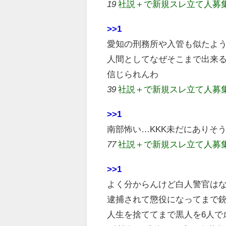
19
社説＋で新規スレ立て人募
>>1
愛知の刑務所や入管も似たよ
人間としてなぜそこまで出来
信じられんわ
39
社説＋で新規スレ立て人募
>>1
南部怖い…KKK未だにありそ
77
社説＋で新規スレ立て人募
>>1
よく分からんけど白人警官は
逮捕されて懲役になってまで
人生を捨ててまで黒人を6人で