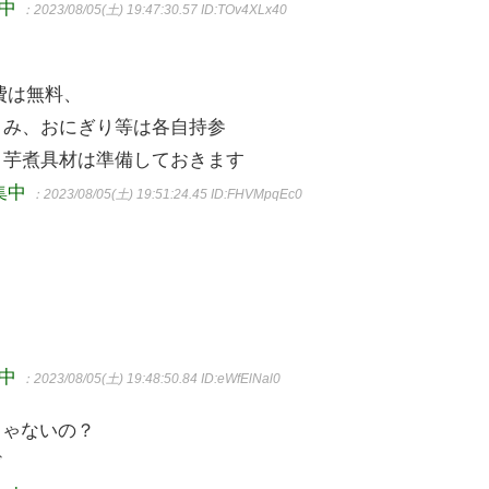
集中
：2023/08/05(土) 19:47:30.57
ID:TOv4XLx40
費は無料、
まみ、おにぎり等は各自持参
と芋煮具材は準備しておきます
集中
：2023/08/05(土) 19:51:24.45
ID:FHVMpqEc0
集中
：2023/08/05(土) 19:48:50.84
ID:eWfElNal0
じゃないの？
ど