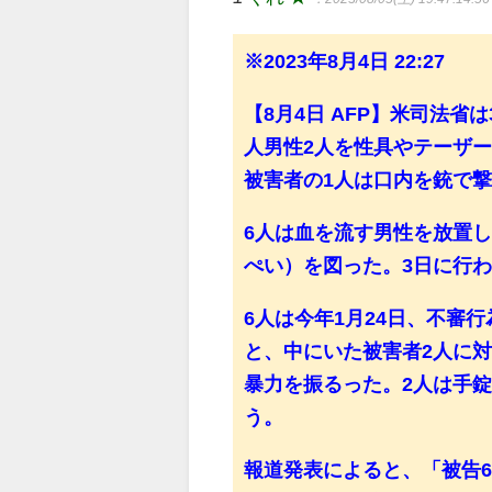
※2023年8月4日 22:27
【8月4日 AFP】米司法
人男性2人を性具やテーザ
被害者の1人は口内を銃で
6人は血を流す男性を放置
ぺい）を図った。3日に行
6人は今年1月24日、不審
と、中にいた被害者2人に
暴力を振るった。2人は手
う。
報道発表によると、「被告