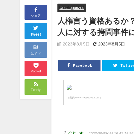
Uncategorized
シェア
人権言う資格あるか
人に対する拷問事件
Tweet
2023年8月5日
2023年8月5日
B!
はてブ
Facebook
Twitte
Pocket
Feedly
（出典 www.tvgroove.com）
1
ぐれ ★
：2023/08/05(土) 19:47:14.5