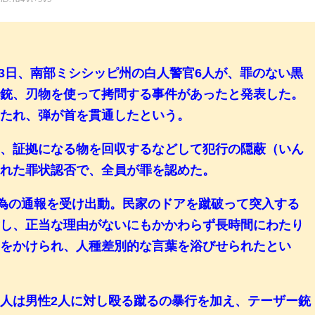
省は3日、南部ミシシッピ州の白人警官6人が、罪のない黒
ー銃、刃物を使って拷問する事件があったと発表した。
撃たれ、弾が首を貫通したという。
し、証拠になる物を回収するなどして犯行の隠蔽（いん
われた罪状認否で、全員が罪を認めた。
行為の通報を受け出動。民家のドアを蹴破って突入する
対し、正当な理由がないにもかかわらず長時間にわたり
錠をかけられ、人種差別的な言葉を浴びせられたとい
6人は男性2人に対し殴る蹴るの暴行を加え、テーザー銃