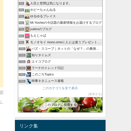
人目と世間は気になります。
3位
ホビーちゃんねる
4位
ゆるゆるプレイス
5位
Mr.Yoshioの今話題の最新情報をお届けするブログ
6位
yukkoのブログ
7位
もえじゃぱ
8位
モノオモイ mono.omoi | 人とは違うプレゼントに。
9位
バズ・スコープ｜ネットの「なぜ？」の裏側を深掘り
10位
知りタイムズ
11位
エイコブログ
12位
ラーナのトレンド日記
13位
このごろTopics
14位
時事ネタニュース速報
15位
このカテゴリを全て表示
部
参加する
）
このブログに投票する
リンク集