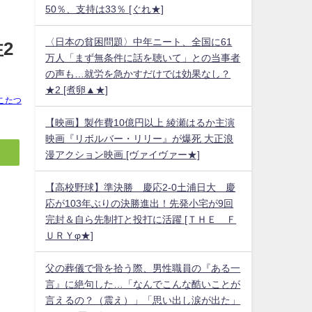
50％、支持は33％ [ぐれ★]
〈日本の貧困問題〉中年ニート、全国に61
2
万人「まず無条件に話を聴いて」との当事者
の声も…就労を急かすだけでは効果なし？
★2 [煮卵▲★]
こたつ
【映画】製作費10億円以上 綾瀬はるか主演
映画『リボルバー・リリー』が爆死 大正浪
漫アクション映画 [ヴァイヴァー★]
【高校野球】準決勝 慶応2-0土浦日大 慶
応が103年ぶりの決勝進出！先発小宅が9回
完封＆自ら先制打と投打に活躍 [ＴＨＥ Ｆ
ＵＲＹφ★]
父の葬儀で骨を拾う際、男性職員の『ある一
言』に絶句した…「なんでこんな酷いことが
言えるの？（震え）」「思い出し涙が出た」