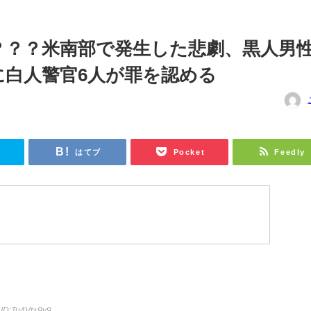
？？？米南部で発生した悲劇、黒人男性
に白人警官6人が罪を認める
r
はてブ
Pocket
Feedly
6
ID:Tu4Vt+9v9