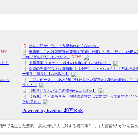
南部で発生した悲劇、黒人男性2人に対する拷問事件に白人警官6人が罪を認