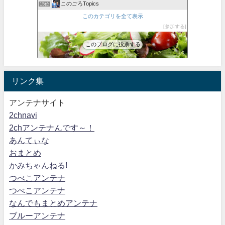
このごろTopics
15位
このカテゴリを全て表示
参加する
このブログに投票する
リンク集
アンテナサイト
2chnavi
2chアンテナんです～！
あんてぃな
おまとめ
かみちゃんねる!
つべこアンテナ
つべこアンテナ
なんでもまとめアンテナ
ブルーアンテナ