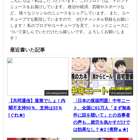
こんにちは！私はこたつといいます。 このブログでは、トレンド
ニュースをお届けしています。 政治や経済、芸能やスポーツな
ど、 様々なジャンルのニュースをシェアしています。 また、ユー
チューブでも配信していますので、 ぜひチャンネル登録もお願い
します！ 私のブログやユーチューブを見て、トレンドニュースに
ついて楽しんでいただけたら嬉しいです。 よろしくお願いしま
す！
最近書いた記事
Uncategorized
Uncategorized
【共同通信】落第でしょ！内
〈日本の貧困問題〉中年ニー
閣不支持50％、支持は33％
ト、全国に61万人「まず無条
[ぐれ★]
件に話を聴いて」との当事者
の声も…就労を急かすだけで
は効果なし？★2 [煮卵▲★]