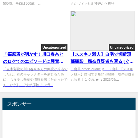
500歳、モロは300歳 ...
クがヴィッセル神戸から獲得...
Uncategorized
Uncategorized
「福原遥が明かす！川口春奈と
【ススキノ殺人】自宅で切断頭
のロケでのエピソードに興奮の
部撮影 瑠奈容疑者も写る [ぐれ
声！」
★]
「立木彩役の川口春奈さんの態度が冷淡で
（出典 article.auone.jp） （出典 【ススキ
したね。彩のキャラクターを演じるため
ノ殺人】自宅で切断頭部撮影 瑠奈容疑者
に、もう少し熱意や情熱を感じたかったで
も写る ）1 ぐれ ★ ：2023/08/...
す。ただし、それが彩のキャラ...
スポンサー