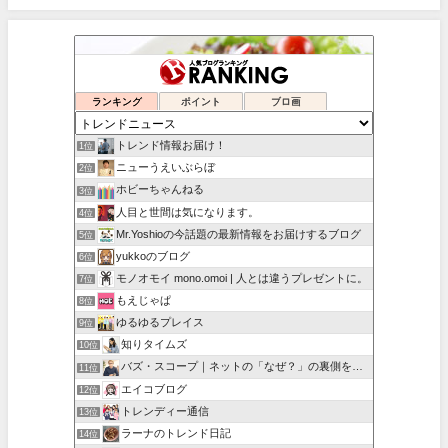
ランキング
ポイント
ブロ画
トレンド情報お届け！
1位
ニューうえいぶらぼ
2位
ホビーちゃんねる
3位
人目と世間は気になります。
4位
Mr.Yoshioの今話題の最新情報をお届けするブログ
5位
yukkoのブログ
6位
モノオモイ mono.omoi | 人とは違うプレゼントに。
7位
もえじゃぱ
8位
ゆるゆるプレイス
9位
知りタイムズ
10位
バズ・スコープ｜ネットの「なぜ？」の裏側を深掘り
11位
エイコブログ
12位
トレンディー通信
13位
ラーナのトレンド日記
14位