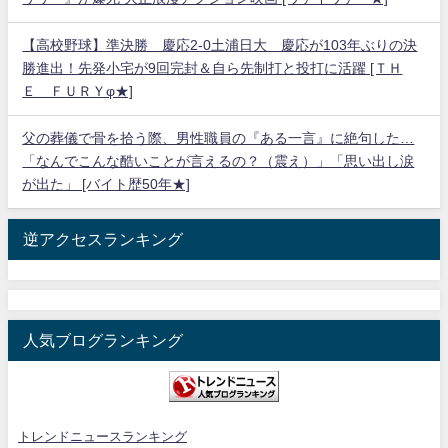
【高校野球】準決勝 慶応2-0土浦日大 慶応が103年ぶりの決
勝進出！先発小宅が9回完封＆自ら先制打と投打に活躍 [ＴＨ
Ｅ ＦＵＲＹφ★]
父の葬儀で骨を拾う際、男性職員の『ある一言』に絶句した…
「なんでこんな酷いことが言えるの？（震え）」「思い出し涙
が出た」 [バイト歴50年★]
逆アクセスランキング
人気ブログランキング
トレンドニュースランキング