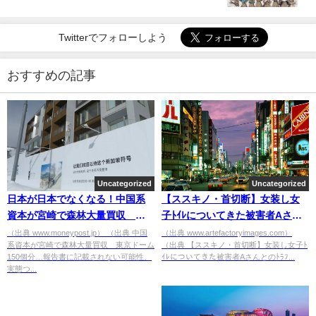
Twitterでフォローしよう
おすすめの記事
Uncategorized
Uncategorized
日本が日本でなくなる！中国系
【ススキノ・首切断】女装し女
資本が宮崎で森林大量買収 東
子ﾄｲﾚについてきた被害者Aさん
京ドーム150個分…報告書に記載
とのﾄﾗﾌﾞﾙ「終電ないから」ｵﾝﾅ
（出典 www.moneypost.jp） （出典 中国
（出典 www.artefactoryimages.com）
系資本が宮崎で森林大量買収 東京ドーム
（出典 【ススキノ・首切断】女装し女子ﾄ
されない可能性、実態つかめず
言葉で女性の腕引っ張りﾎﾃﾙ街
150個分…報告書に記載されない可能性、
ｲﾚについてきた被害者Aさんとのﾄﾗﾌ...
[ばーど★]
へ… ★3 [愛の戦士★]
実態つ...