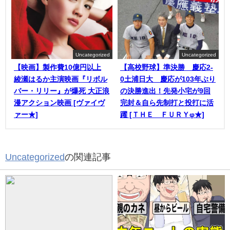
Uncategorized
Uncategorized
【映画】製作費10億円以上
【高校野球】準決勝 慶応2-
綾瀬はるか主演映画『リボル
0土浦日大 慶応が103年ぶり
バー・リリー』が爆死 大正浪
の決勝進出！先発小宅が9回
漫アクション映画 [ヴァイヴ
完封＆自ら先制打と投打に活
ァー★]
躍 [ＴＨＥ ＦＵＲＹφ★]
Uncategorized
の関連記事