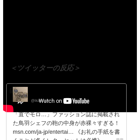
（出典 Youtube）
＜ツイッターの反応＞
ikaremix
@ikaremix
「直でモロ…」ファッション誌に掲載され
た鳥羽シェフの鞄の中身が赤裸々すぎる！
msn.com/ja-jp/entertai… 《お礼の手紙を書