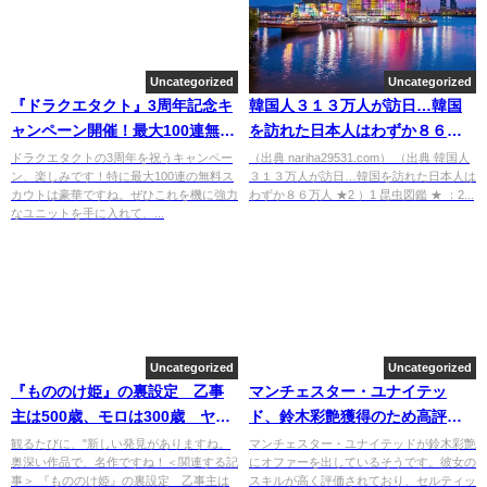
Uncategorized
Uncategorized
『ドラクエタクト』3周年記念キ
韓国人３１３万人が訪日…韓国
ャンペーン開催！最大100連無料
を訪れた日本人はわずか８６万
スカウトやジェム3000個がもら
人 ★2 [7/31] [昆虫図鑑★]
ドラクエタクトの3周年を祝うキャンペー
（出典 nariha29531.com） （出典 韓国人
ン、楽しみです！特に最大100連の無料ス
３１３万人が訪日…韓国を訪れた日本人は
える！
カウトは豪華ですね。ぜひこれを機に強力
わずか８６万人 ★2 ）1 昆虫図鑑 ★ ：2...
なユニットを手に入れて、...
Uncategorized
Uncategorized
『もののけ姫』の裏設定 乙事
マンチェスター・ユナイテッ
主は500歳、モロは300歳 ヤッ
ド、鈴木彩艶獲得のため高評価
クルの足音は「ガムテープ」
な20歳のスキルに注目！
観るたびに、"新しい発見がありますね。
マンチェスター・ユナイテッドが鈴木彩艶
奥深い作品で、名作ですね！＜関連する記
にオファーを出しているそうです。彼女の
事＞ 『もののけ姫』の裏設定 乙事主は
スキルが高く評価されており、セルティッ