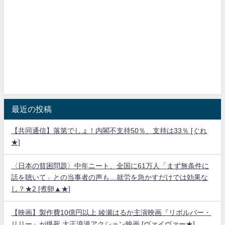
最近の投稿
【共同通信】落第でしょ！内閣不支持50％、支持は33％ [ぐれ
★]
〈日本の貧困問題〉中年ニート、全国に61万人「まず無条件に
話を聴いて」との当事者の声も…就労を急かすだけでは効果な
し？★2 [煮卵▲★]
【映画】製作費10億円以上 綾瀬はるか主演映画『リボルバー・
リリー』が爆死 大正浪漫アクション映画 [ヴァイヴァー★]