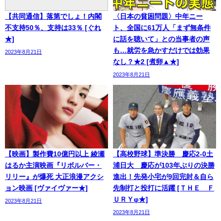
【共同通信】落第でしょ！内閣
〈日本の貧困問題〉中年ニー
不支持50％、支持は33％ [ぐれ
ト、全国に61万人「まず無条件
★]
に話を聴いて」との当事者の声
も…就労を急かすだけでは効果
2023年8月21日
なし？★2 [煮卵▲★]
2023年8月21日
【映画】製作費10億円以上 綾瀬
【高校野球】準決勝 慶応2-0土
はるか主演映画『リボルバー・
浦日大 慶応が103年ぶりの決勝
リリー』が爆死 大正浪漫アクシ
進出！先発小宅が9回完封＆自ら
ョン映画 [ヴァイヴァー★]
先制打と投打に活躍 [ＴＨＥ Ｆ
ＵＲＹφ★]
2023年8月21日
2023年8月21日