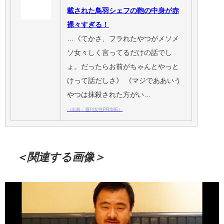
載された鳥羽シェフの鞄の中身が赤
裸々すぎる！
…《てかさ、フラれたやつがメソメ
ソ女々しく言ってるだけの話でし
ょ。だったらお前がちゃんとやっと
けって話だしさ》 《マジでああいう
やつは抹殺された方がい…
（出典：週刊女性PRIME）
＜関連する画像＞