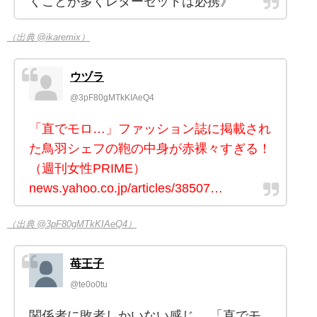
くことが多くレターセットは必携》
（出典 @ikaremix）
ウヅラ
@3pF80gMTkKIAeQ4
「直でモロ…」ファッション誌に掲載され
た鳥羽シェフの鞄の中身が赤裸々すぎる！
（週刊女性PRIME）
news.yahoo.co.jp/articles/38507…
（出典 @3pF80gMTkKIAeQ4）
苺王子
@te0o0tu
関係者に敗者しかいない感じ。 「直でモ