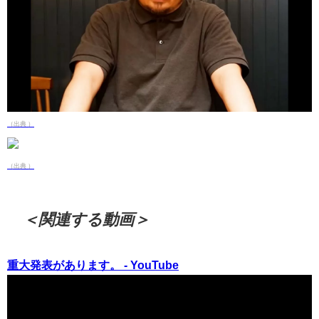
（出典 ）
（出典 ）
＜関連する動画＞
重大発表があります。 - YouTube