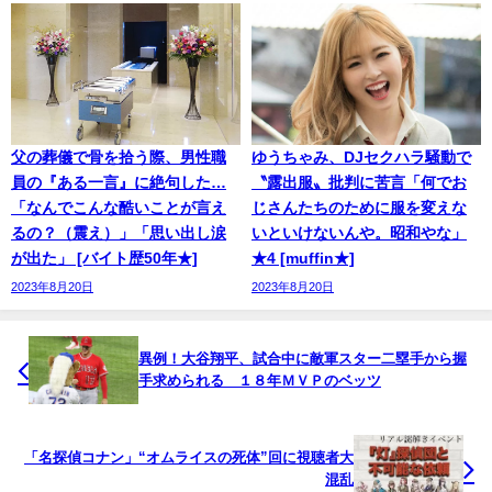
父の葬儀で骨を拾う際、男性職
ゆうちゃみ、DJセクハラ騒動で
員の『ある一言』に絶句した…
〝露出服〟批判に苦言「何でお
「なんでこんな酷いことが言え
じさんたちのために服を変えな
るの？（震え）」「思い出し涙
いといけないんや。昭和やな」
が出た」 [バイト歴50年★]
★4 [muffin★]
2023年8月20日
2023年8月20日
異例！大谷翔平、試合中に敵軍スター二塁手から握
手求められる １８年ＭＶＰのベッツ
「名探偵コナン」“オムライスの死体”回に視聴者大
混乱