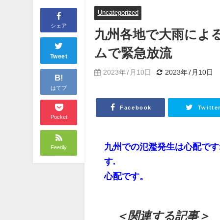
Uncategorized
シェア
九州各地で大雨によ
ムで緊急放流
Tweet
2023年7月10日
2023年7月10日
B!
はてブ
Facebook
Twitte
Pocket
九州での氾濫発生は心配です
Feedly
す.
心配です。
＜関連する記事＞