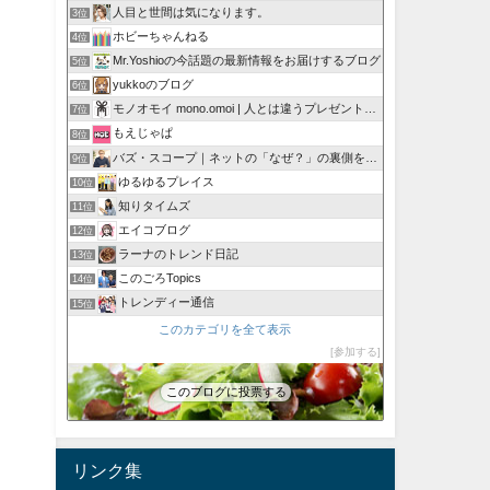
人目と世間は気になります。
3位
ホビーちゃんねる
4位
Mr.Yoshioの今話題の最新情報をお届けするブログ
5位
yukkoのブログ
6位
モノオモイ mono.omoi | 人とは違うプレゼントに。
7位
もえじゃぱ
8位
バズ・スコープ｜ネットの「なぜ？」の裏側を深掘り
9位
ゆるゆるプレイス
10位
知りタイムズ
11位
エイコブログ
12位
ラーナのトレンド日記
13位
このごろTopics
14位
トレンディー通信
15位
このカテゴリを全て表示
参加する
このブログに投票する
リンク集