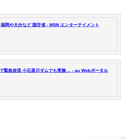
岡や大分など 国交省 - MSN エンターテイメント
放流 小石原川ダムでも実施 ... - au Webポータル