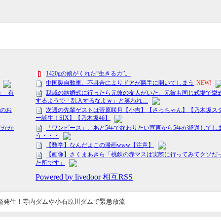
濫発生！寺内ダムや小石原川ダムで緊急放流