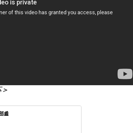
応＞
部📰