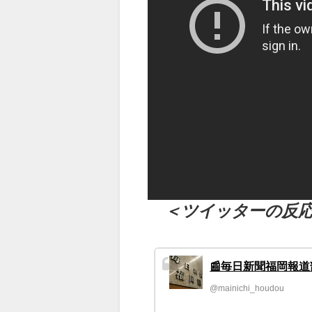
（出典 Youtube）
＜ツイッターの反
📰毎日新聞福岡報道
@mainichi_houdou