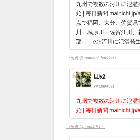
九州で複数の河川に氾濫
始 | 毎日新聞 mainichi.jp
点で福岡、大分、佐賀県
川、城原川・佐賀江川、
部――の6河川に氾濫発
（出典 @mainichi_houdou）
Lily2
@ituna4011
九州で複数の河川に氾濫
始 | 毎日新聞 mainichi.jp/a
（出典 @ituna4011）